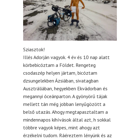
Sziasztok!
Illés Adorján vagyok. 4 év és 10 nap alatt
körbebicóztam a Földet. Rengeteg
csodaszép helyen jártam, bicóztam
dzsungelekben Ázsiában, sivatagban
Ausztráliában, hegyekben Ekvádorban és
megannyi óceánparton. A gyönyörű tájak
mellett tán még jobban lenyűgözött a
belső utazás. Ahogy megtapasztaltam a
mindennapos kihívások által azt, h sokkal
többre vagyok képes, mint ahogy azt
érzékelni tudom. Ráéreztem lényünk és az