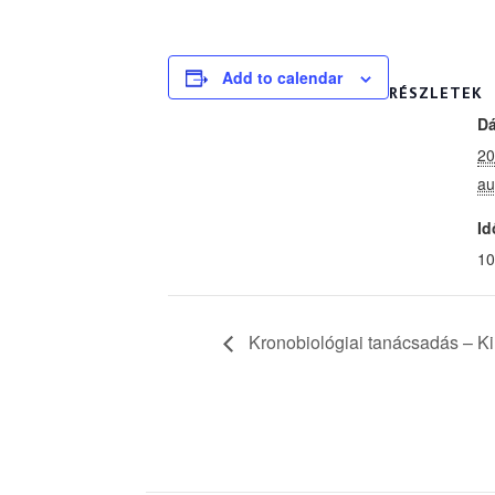
Add to calendar
RÉSZLETEK
D
20
au
Id
10
Kronobiológiai tanácsadás – Kir