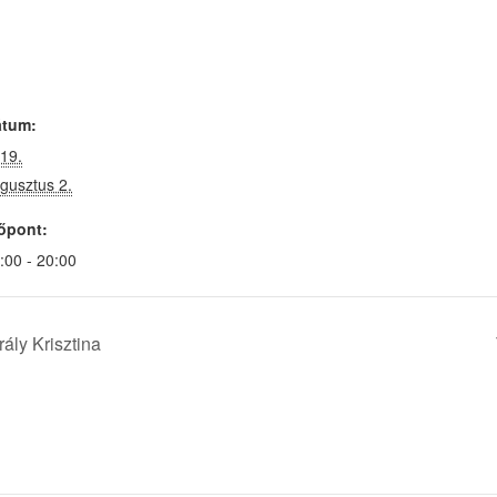
átum:
19.
gusztus 2.
őpont:
:00 - 20:00
ály Krisztina