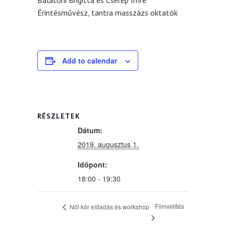
Balatoni Brigitta és Cserép Imre
Érintésművész, tantra masszázs oktatók
Add to calendar
RÉSZLETEK
Dátum:
2019. augusztus 1.
Időpont:
18:00 - 19:30
Filmvetítés
Női kör előadás és workshop