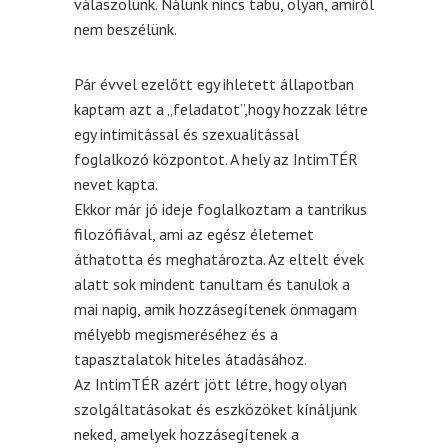
válaszolunk. Nálunk nincs tabu, olyan, amiről
nem beszélünk.
Pár évvel ezelőtt egy ihletett állapotban
kaptam azt a „feladatot”,hogy hozzak létre
egy intimitással és szexualitással
foglalkozó központot. A hely az IntimTÉR
nevet kapta.
Ekkor már jó ideje foglalkoztam a tantrikus
filozófiával, ami az egész életemet
áthatotta és meghatározta. Az eltelt évek
alatt sok mindent tanultam és tanulok a
mai napig, amik hozzásegítenek önmagam
mélyebb megismeréséhez és a
tapasztalatok hiteles átadásához.
Az IntimTÉR azért jött létre, hogy olyan
szolgáltatásokat és eszközöket kínáljunk
neked, amelyek hozzásegítenek a