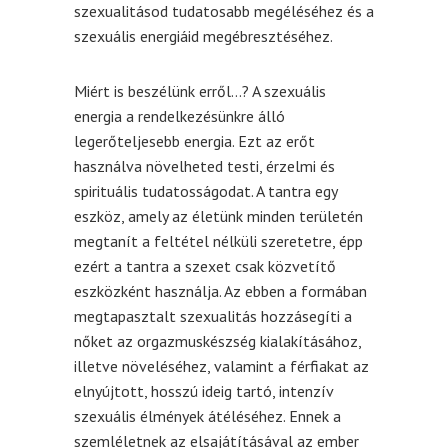
szexualitásod tudatosabb megéléséhez és a
szexuális energiáid megébresztéséhez.
Miért is beszélünk erről…? A szexuális
energia a rendelkezésünkre álló
legerőteljesebb energia. Ezt az erőt
használva növelheted testi, érzelmi és
spirituális tudatosságodat. A tantra egy
eszköz, amely az életünk minden területén
megtanít a feltétel nélküli szeretetre, épp
ezért a tantra a szexet csak közvetítő
eszközként használja. Az ebben a formában
megtapasztalt szexualitás hozzásegíti a
nőket az orgazmuskészség kialakításához,
illetve növeléséhez, valamint a férfiakat az
elnyújtott, hosszú ideig tartó, intenzív
szexuális élmények átéléséhez. Ennek a
szemléletnek az elsajátításával az ember