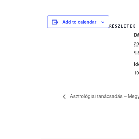
Add to calendar
RÉSZLETEK
D
20
au
Id
10
Asztrológiai tanácsadás – Megy