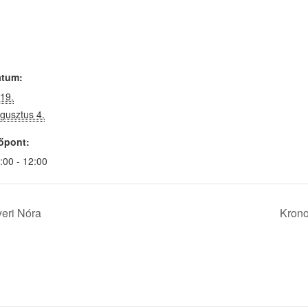
átum:
19.
gusztus 4.
őpont:
:00 - 12:00
eri Nóra
Krono