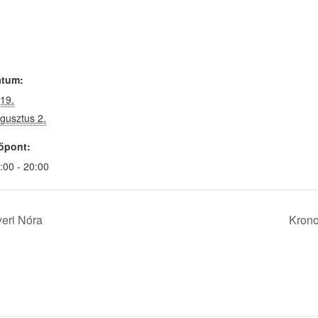
átum:
19.
gusztus 2.
őpont:
:00 - 20:00
eri Nóra
Krono