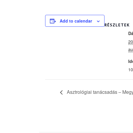
Add to calendar
RÉSZLETEK
D
20
au
Id
10
Asztrológiai tanácsadás – Megy