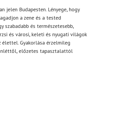
an jelen
Budapesten
. Lényege, hogy
agadjon a zene
és a
tested
így szabadabb és természetesebb,
rzsi
és
városi, keleti
és
nyugati
világok
z
élettel
. Gyakorlása érzelmileg
őnléttől, előzetes tapasztalattól