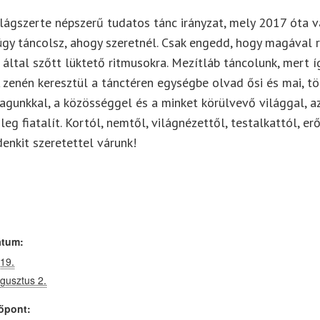
világszerte népszerű tudatos tánc irányzat, mely
2017 óta
v
úgy táncolsz, ahogy
szeretnél.
Csak engedd, hogy
magával r
által szőtt lüktető ritmusokra.
Mezítláb
táncolunk, mert 
A zenén keresztül a tánctéren egységbe olvad
ősi
és
mai, tö
agunkkal,
a
közösséggel
és a minket körülvevő
világgal,
a
ileg
fiatalít.
Kortól, nemtől, világnézettől, testalkattól, er
enkit szeretettel várunk!
átum:
19.
gusztus 2.
őpont: