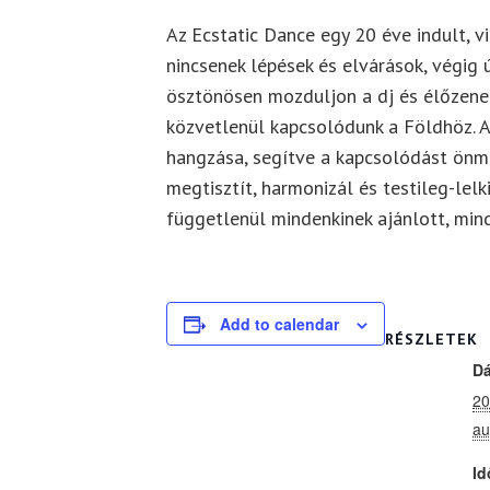
Az Ecstatic Dance egy
20 éve
indult
, 
nincsenek lépések és elvárások, végig 
ösztönösen mozduljon
a
dj
és
élőzene
közvetlenül kapcsolódunk a Földhöz. 
hangzása, segítve a
kapcsolódást
önm
megtisztít, harmonizál
és testileg-lelk
függetlenül mindenkinek ajánlott,
mind
Add to calendar
RÉSZLETEK
D
20
au
Id