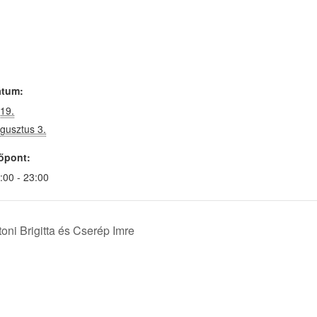
átum:
19.
gusztus 3.
őpont:
:00 - 23:00
oni Brigitta és Cserép Imre