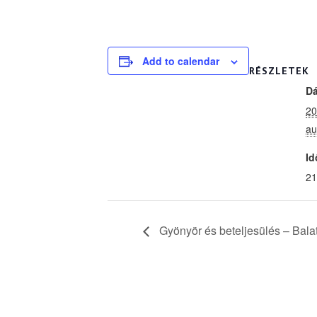
Add to calendar
RÉSZLETEK
D
20
au
Id
21
Gyönyör és beteljesülés – Balat