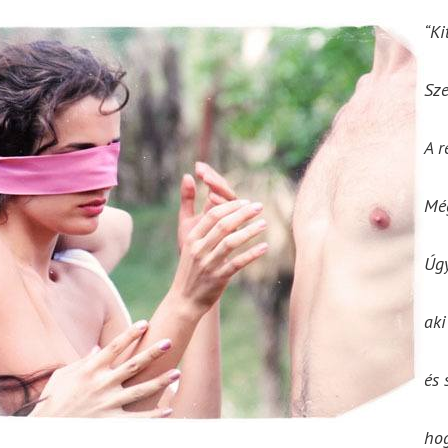
“Ki
Sze
A r
Mé
Úgy
aki
és 
hog