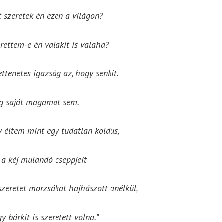
t szeretek én ezen a világon?
rettem-e én valakit is valaha?
ettenetes igazság az, hogy senkit.
g saját magamat sem.
 éltem mint egy tudatlan koldus,
 a kéj mulandó cseppjeit
szeretet morzsákat hajhászott anélkül,
y bárkit is szeretett volna.”